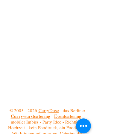
©
2005 - 2026
CurryDose
- das Berliner
Currywurstcatering
Eventcatering
-
-
mobiler Imbiss - Party Idee - Richtfest -
Hochzeit - kein Foodtruck, ein Foodtrailer
Wir bringen mit unserem Catering die