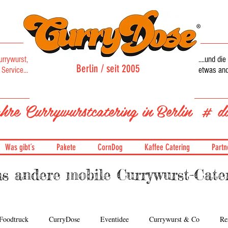
urrywurst,
....und d
Berlin / seit 2005
Service...
etwas ande
Currywurstcatering
hre Currywurstcatering in Berlin # di
Was gibt´s
Pakete
CornDog
Kaffee Catering
Partn
s andere mobile Currywurst-Cater
Foodtruck
CurryDose
Eventidee
Currywurst & Co
Re