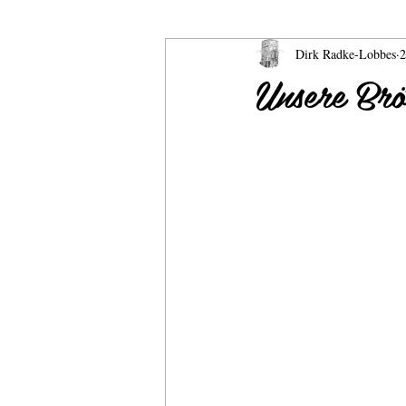
Dirk Radke-Lobbes
2
CurrywurstCatering
Onlineshop 
Unsere Brö