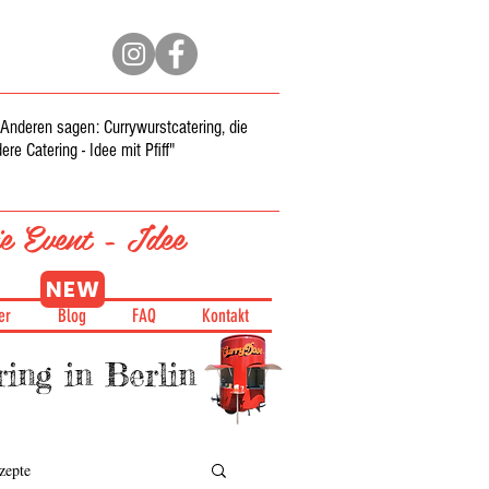
ie Anderen sagen:
Currywurstcatering
, die
re Catering - Idee mit Pfiff"
e Event - Idee
NEW
er
Blog
FAQ
Kontakt
ing in Berlin
zepte