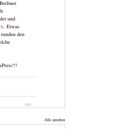
Berliner 
h 
det und 
ck
. Etwas 
 runden den 
olche 
xPreis!!!
Alle ansehen