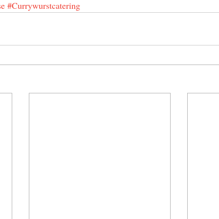
se
#Currywurstcatering