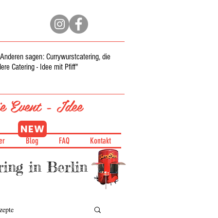
ie Anderen sagen:
Currywurstcatering
, die
re Catering - Idee mit Pfiff"
e Event - Idee
NEW
er
Blog
FAQ
Kontakt
ing in Berlin
zepte