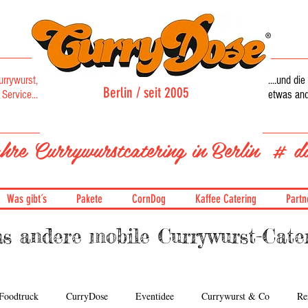
urrywurst,
....und d
Berlin / seit 2005
Service...
etwas ande
Currywurstcatering
hre Currywurstcatering in Berlin # di
Was gibt´s
Pakete
CornDog
Kaffee Catering
Partn
s andere mobile Currywurst-Cater
Foodtruck
CurryDose
Eventidee
Currywurst & Co
Re