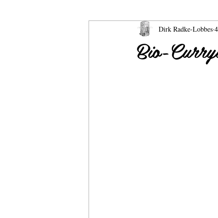
Dirk Radke-Lobbes
4
CurrywurstCatering
Onlineshop 
Bio-Curry